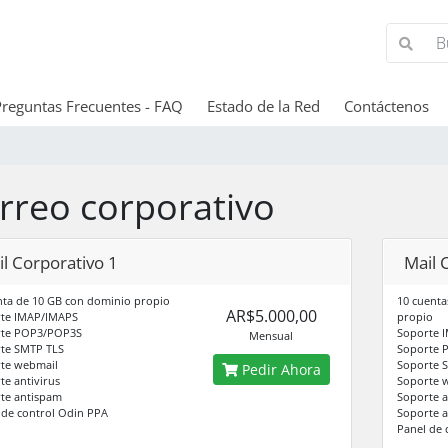
Preguntas Frecuentes - FAQ
Estado de la Red
Contáctenos
rreo corporativo
l Corporativo 1
Mail 
nta de 10 GB con dominio propio
10 cuenta
AR$5.000,00
te IMAP/IMAPS
propio
rte POP3/POP3S
Soporte 
Mensual
te SMTP TLS
Soporte 
te webmail
Soporte 
Pedir Ahora
te antivirus
Soporte 
te antispam
Soporte a
 de control Odin PPA
Soporte 
Panel de 