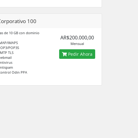
Corporativo 100
as de 10 GB con dominio
AR$200.000,00
IMAP/IMAPS
Mensual
POP3/POP3S
SMTP TLS
Pedir Ahora
webmail
ntivirus
antispam
control Odin PPA