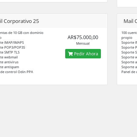
l Corporativo 25
Mail 
entas de 10 GB con dominio
100 cuent
AR$75.000,00
o
propio
te IMAP/IMAPS
Soporte 
Mensual
rte POP3/POP3S
Soporte 
te SMTP TLS
Soporte 
Pedir Ahora
te webmail
Soporte 
te antivirus
Soporte a
te antispam
Soporte 
 de control Odin PPA
Panel de 