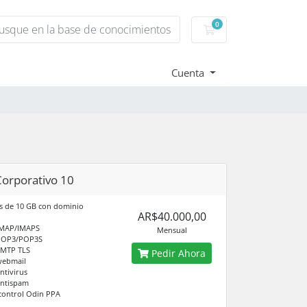
0
Carro de Pedidos
Cuenta
Corporativo 10
s de 10 GB con dominio
AR$40.000,00
IMAP/IMAPS
Mensual
POP3/POP3S
SMTP TLS
Pedir Ahora
webmail
ntivirus
antispam
control Odin PPA